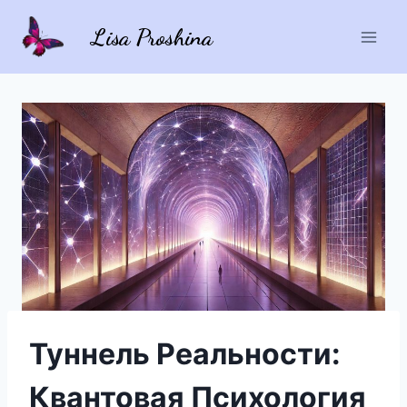
Перейти
Lisa Proshina
к
содержимому
Туннель Реальности:
Квантовая Психология