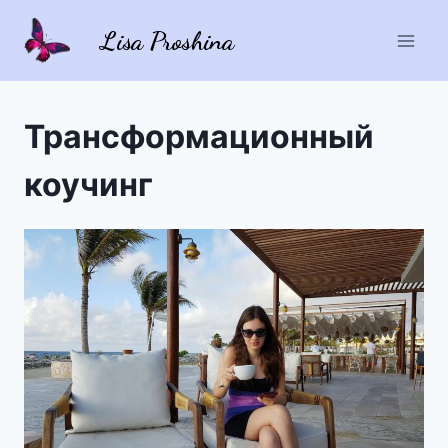
Перейти
Lisa Proshina
к
содержимому
Трансформационный
коучинг